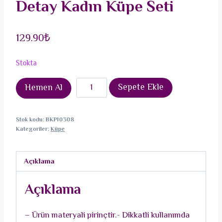
Detay Kadın Küpe Seti
129.90
₺
Stokta
Pirinç
Sepete Ekle
Hemen Al
Gold
Renk
Stok kodu:
BKP10308
Kalp
Kategoriler:
Küpe
Model
Zirkon
Açıklama
Taşlı
Topçuk
Açıklama
Detay
Kadın
– Ürün materyali pirinçtir.- Dikkatli kullanımda
Küpe