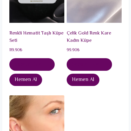
Renkli Hematit Taşlı Küpe
Çelik Gold Renk Kare
Seti
Kadın Küpe
119.90
₺
99.90
₺
Sepete Ekle
Sepete Ekle
Hemen Al
Hemen Al