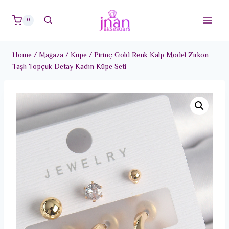
Skip
to
0
content
Home
/
Mağaza
/
Küpe
/
Pirinç Gold Renk Kalp Model Zirkon
Taşlı Topçuk Detay Kadın Küpe Seti