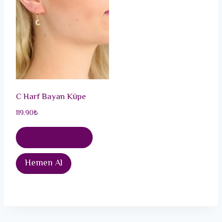
C Harf Bayan Küpe
119.90
₺
Sepete Ekle
Hemen Al