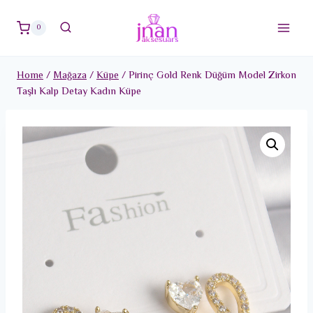
Skip
to
0
content
Home
/
Mağaza
/
Küpe
/
Pirinç Gold Renk Düğüm Model Zirkon
Taşlı Kalp Detay Kadın Küpe