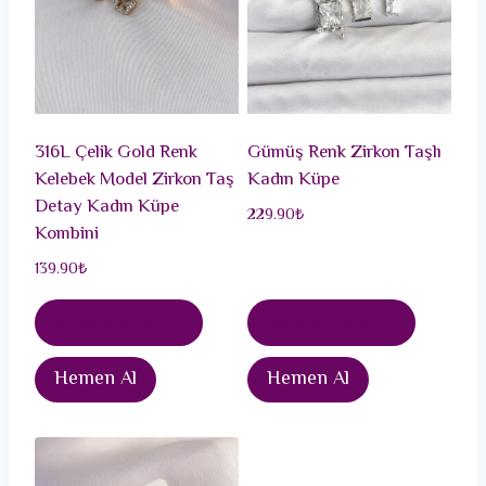
316L Çelik Gold Renk
Gümüş Renk Zirkon Taşlı
Kelebek Model Zirkon Taş
Kadın Küpe
Detay Kadın Küpe
229.90
₺
Kombini
139.90
₺
Sepete Ekle
Sepete Ekle
Hemen Al
Hemen Al