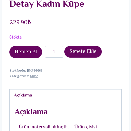
Detay Kadın Küpe
229.90
₺
Stokta
Pirinç
Sepete Ekle
Hemen Al
Gold
Renk
Stok kodu:
BKP9909
Düğüm
Kategoriler:
Küpe
Model
Zirkon
Açıklama
Taşlı
Kalp
Açıklama
Detay
Kadın
– Ürün materyali pirinçtir. – Ürün çivisi
Küpe