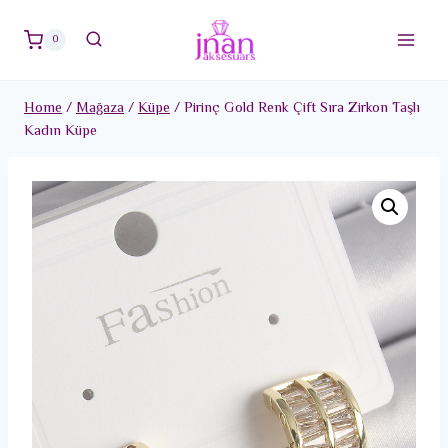
Skip
to
0
content
Home
/
Mağaza
/
Küpe
/
Pirinç Gold Renk Çift Sıra Zirkon Taşlı
Kadın Küpe