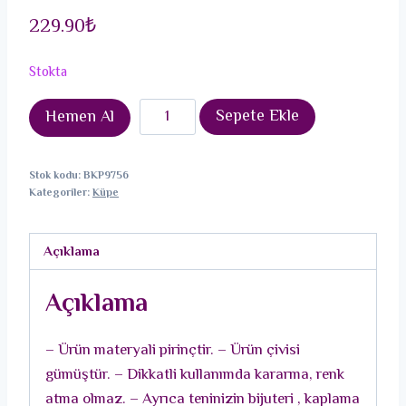
229.90
₺
Stokta
Pirinç
Sepete Ekle
Hemen Al
Gold
Renk
Stok kodu:
BKP9756
Çift
Kategoriler:
Küpe
Sıra
Zirkon
Açıklama
Taşlı
Kadın
Açıklama
Küpe
adet
– Ürün materyali pirinçtir. – Ürün çivisi
gümüştür. – Dikkatli kullanımda kararma, renk
atma olmaz. – Ayrıca teninizin bijuteri , kaplama