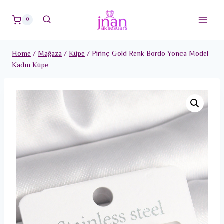
Skip
to
0
content
Home
/
Mağaza
/
Küpe
/
Pirinç Gold Renk Bordo Yonca Model
Kadın Küpe