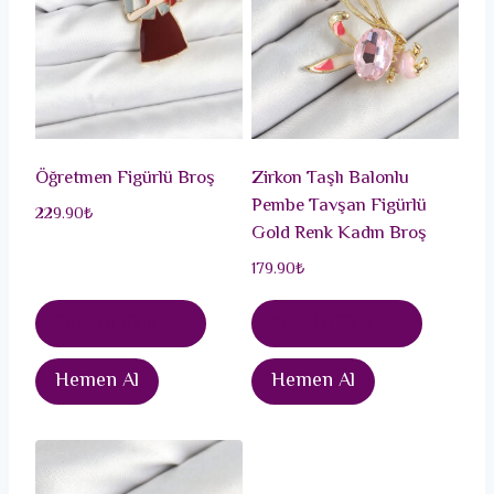
Öğretmen Figürlü Broş
Zirkon Taşlı Balonlu
Pembe Tavşan Figürlü
229.90
₺
Gold Renk Kadın Broş
179.90
₺
Sepete Ekle
Sepete Ekle
Hemen Al
Hemen Al