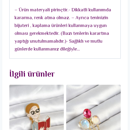
Model
– Ürün materyali pirinçtir.- Dikkatli kullanımda
Pembe
kararma, renk atma olmaz. – Ayrıca teninizin
Zirkon
bijuteri , kaplama ürünleri kullanmaya uygun
Taş
olması gerekmektedir. (Bazı tenlerin karartma
Detay
yaptığı unutulmamalıdır.)- Sağlıklı ve mutlu
Kadın
günlerde kullanmanız dileğiyle…
Broş
adet
İlgili ürünler