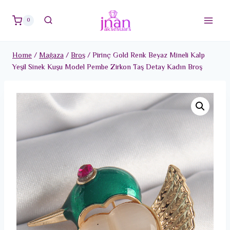
Skip
to
0
content
Home
/
Mağaza
/
Broş
/
Pirinç Gold Renk Beyaz Mineli Kalp
Yeşil Sinek Kuşu Model Pembe Zirkon Taş Detay Kadın Broş