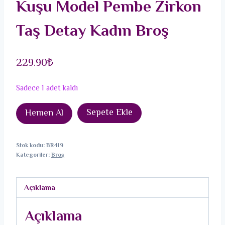
Kuşu Model Pembe Zirkon
Taş Detay Kadın Broş
229.90
₺
Sadece 1 adet kaldı
Pirinç
Sepete Ekle
Hemen Al
Gold
Renk
Stok kodu:
BR419
Beyaz
Kategoriler:
Broş
Mineli
Kalp
Açıklama
Yeşil
Sinek
Açıklama
Kuşu