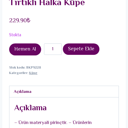
Tırtıklı Halka Küpe
229.90
₺
Stokta
Pirinç
Sepete Ekle
Hemen Al
Gold
Gümüş
Stok kodu:
BKP9228
Renkli
Kategoriler:
Küpe
Tırtıklı
Halka
Açıklama
Küpe
adet
Açıklama
– Ürün materyali pirinçtir. – Ürünlerin