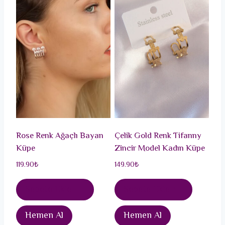
Rose Renk Ağaçlı Bayan
Çelik Gold Renk Tifanny
Küpe
Zincir Model Kadın Küpe
119.90
₺
149.90
₺
Sepete Ekle
Sepete Ekle
Hemen Al
Hemen Al