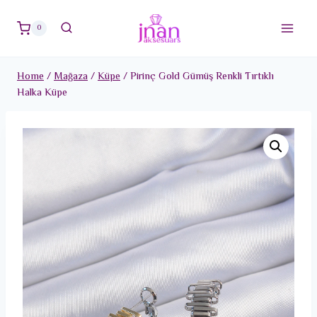
Skip
to
0
content
Home
/
Mağaza
/
Küpe
/
Pirinç Gold Gümüş Renkli Tırtıklı
Halka Küpe