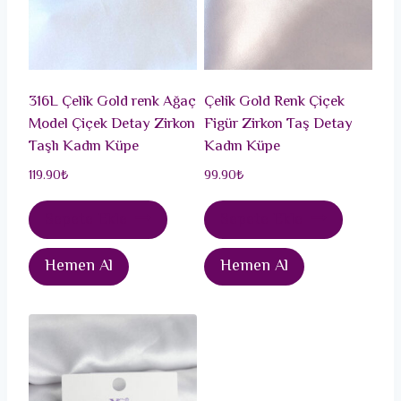
316L Çelik Gold renk Ağaç
Çelik Gold Renk Çiçek
Model Çiçek Detay Zirkon
Figür Zirkon Taş Detay
Taşlı Kadın Küpe
Kadın Küpe
119.90
₺
99.90
₺
Sepete Ekle
Sepete Ekle
Hemen Al
Hemen Al