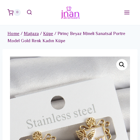
Skip
to
0
content
Home
/
Mağaza
/
Küpe
/
Pirinç Beyaz Mineli Sanatsal Portre
Model Gold Renk Kadın Küpe