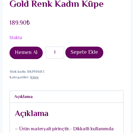
Gold Renk Kadın Küpe
189.90
₺
Stokta
Pirinç
Sepete Ekle
Hemen Al
Beyaz
Mineli
Stok kodu:
BKP10683
Sanatsal
Kategoriler:
Küpe
Portre
Model
Açıklama
Gold
Renk
Açıklama
Kadın
Küpe
– Ürün materyali pirinçtir.- Dikkatli kullanımda
adet