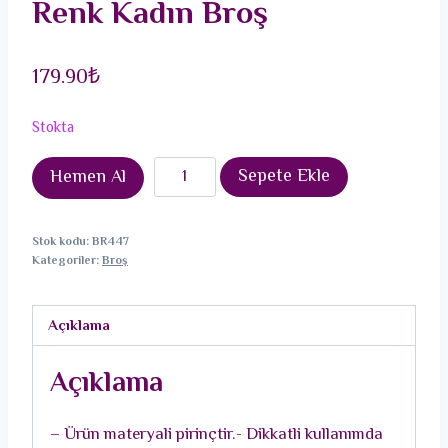
Renk Kadın Broş
179.90
₺
Stokta
Pembe
Sepete Ekle
Hemen Al
Zirkon
Taşlı
Stok kodu:
BR447
Kap
Kategoriler:
Broş
Detaylı
Kedi
Açıklama
Figürlü
Gold
Açıklama
Renk
Kadın
– Ürün materyali pirinçtir.- Dikkatli kullanımda
Broş