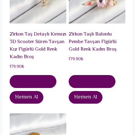
Zirkon Taş Detaylı Kırmızı
Zirkon Taşlı Balonlu
3D Scooter Süren Tavşan
Pembe Tavşan Figürlü
Kız Figürlü Gold Renk
Gold Renk Kadın Broş
Kadın Broş
179.90
₺
179.90
₺
Sepete Ekle
Sepete Ekle
Hemen Al
Hemen Al