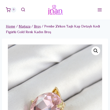
Skip
to
0
content
Home
/
Mağaza
/
Broş
/
Pembe Zirkon Taşlı Kap Detaylı Kedi
Figürlü Gold Renk Kadın Broş