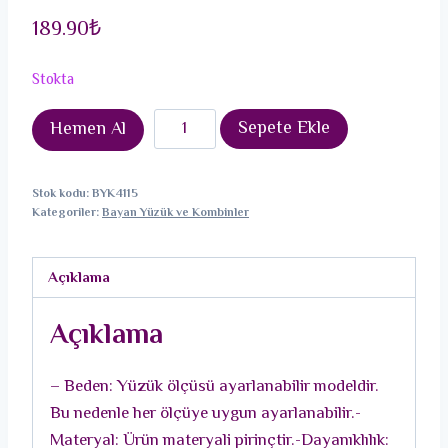
189.90
₺
Stokta
Gold
Sepete Ekle
Hemen Al
Renk
Sallantılı
Stok kodu:
BYK4115
Kemik
Kategoriler:
Bayan Yüzük ve Kombinler
Model
Kadın
Açıklama
Yüzük
adet
Açıklama
– Beden: Yüzük ölçüsü ayarlanabilir modeldir.
Bu nedenle her ölçüye uygun ayarlanabilir.-
Materyal: Ürün materyali pirinçtir.-Dayanıklılık: