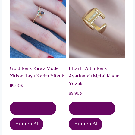
Gold Renk Kiraz Model
I Harfli Altın Renk
Zirkon Taşlı Kadın Yüzük
Ayarlamalı Metal Kadın
Yüzük
119.90
₺
89.90
₺
Sepete Ekle
Sepete Ekle
Hemen Al
Hemen Al