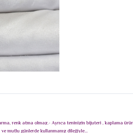
rarma, renk atma olmaz.- Ayrıca teninizin bijuteri , kaplama ür
lı ve mutlu günlerde kullanmanız dileğiyle…