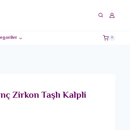
egoriler
0
nç Zirkon Taşlı Kalpli