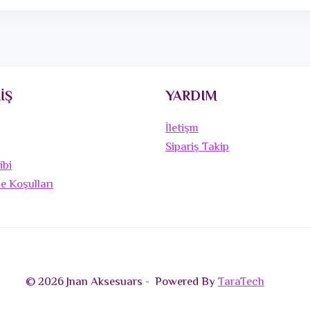
İŞ
YARDIM
İletişm
Sipariş Takip
ibi
de Koşulları
© 2026 Jnan Aksesuars - Powered By
TaraTech