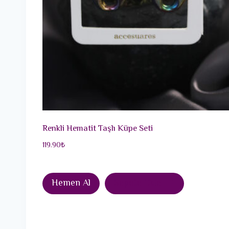
Renkli Hematit Taşlı Küpe Seti
119.90
₺
Hemen Al
Sepete Ekle