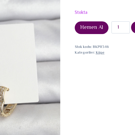
Stokta
Gold
Hemen Al
Renk
Pirinç
Stok kodu:
BKP11346
Zirkon
Kategoriler:
Küpe
Taşlı
Kalpli
Kadın
Küpe
adet