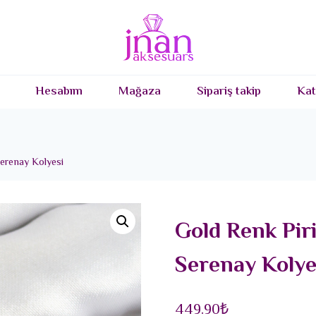
Hesabım
Mağaza
Sipariş takip
Kat
Serenay Kolyesi
Gold Renk Piri
Serenay Kolye
449.90
₺