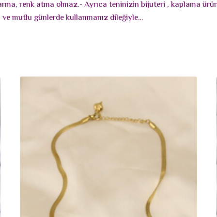
rarma, renk atma olmaz.- Ayrıca teninizin bijuteri , kaplama ür
lı ve mutlu günlerde kullanmanız dileğiyle…