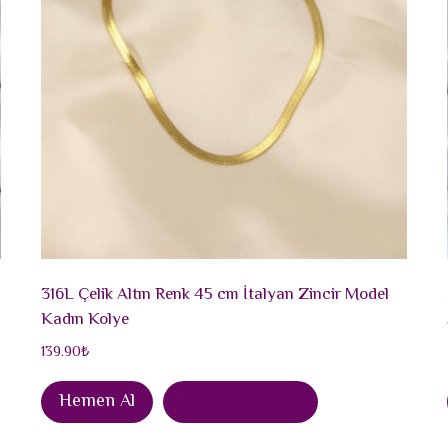
316L Çelik Altın Renk 45 cm İtalyan Zincir Model
Kadın Kolye
139.90
₺
Hemen Al
Sepete Ekle