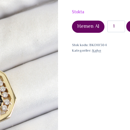
Stokta
Gold
Hemen Al
Renk
Pirinç
Stok kodu:
BKO10304
Zirkon
Kategoriler:
Kolye
Taşlı
Kadın
Serenay
Kolyesi
adet