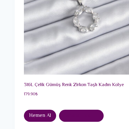
316L Çelik Gümüş Renk Zirkon Taşlı Kadın Kolye
179.90
₺
Hemen Al
Sepete Ekle