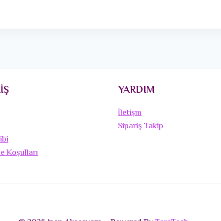
İŞ
YARDIM
İletişm
Sipariş Takip
ibi
de Koşulları