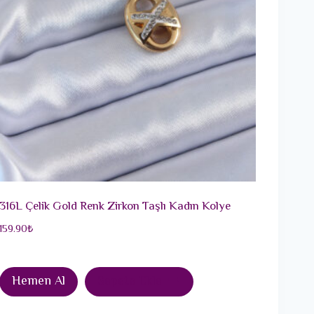
316L Çelik Gold Renk Zirkon Taşlı Kadın Kolye
159.90
₺
Hemen Al
Sepete Ekle