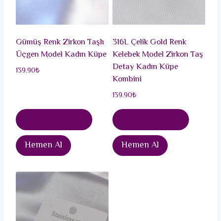
Gümüş Renk Zirkon Taşlı
316L Çelik Gold Renk
Üçgen Model Kadın Küpe
Kelebek Model Zirkon Taş
Detay Kadın Küpe
139.90
₺
Kombini
139.90
₺
Sepete Ekle
Sepete Ekle
Hemen Al
Hemen Al