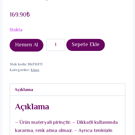
169.90
₺
Stokta
CCB
Sepete Ekle
Hemen Al
Turkuaz
Gold
Stok kodu:
BKP8871
Çift
Kategoriler:
Küpe
Renk
Küpe
Açıklama
adet
Açıklama
– Ürün materyali pirinçtir. – Dikkatli kullanımda
kararma, renk atma olmaz. – Ayrıca teninizin