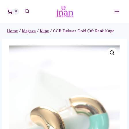
Skip
to
0
content
Home
/
Mağaza
/
Küpe
/
CCB Turkuaz Gold Çift Renk Küpe