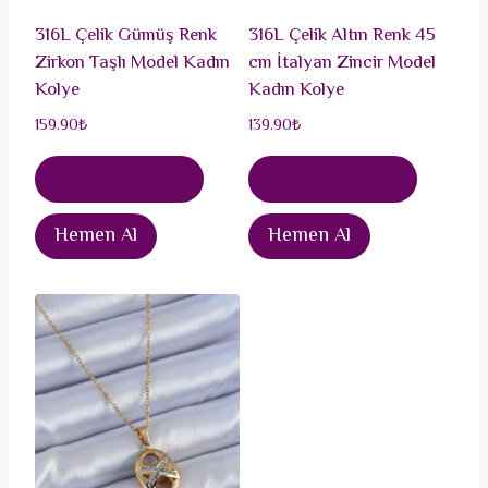
316L Çelik Gümüş Renk
316L Çelik Altın Renk 45
Zirkon Taşlı Model Kadın
cm İtalyan Zincir Model
Kolye
Kadın Kolye
159.90
₺
139.90
₺
Sepete Ekle
Sepete Ekle
Hemen Al
Hemen Al