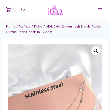
Skip
to
0
content
Home
/
Mağaza
/
Kolye
/
316L Çelik Zirkon Taşlı Damla Model
Gümüş Renk Göbek Bel Zinciri