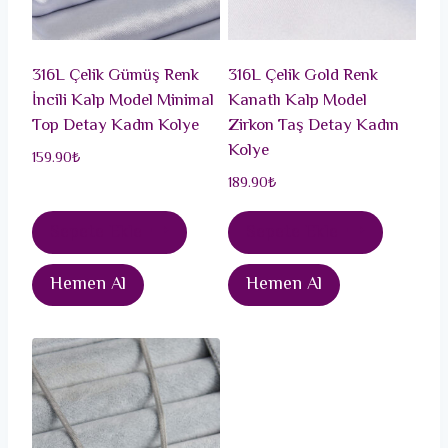
316L Çelik Gümüş Renk
316L Çelik Gold Renk
İncili Kalp Model Minimal
Kanatlı Kalp Model
Top Detay Kadın Kolye
Zirkon Taş Detay Kadın
Kolye
159.90
₺
189.90
₺
Sepete Ekle
Sepete Ekle
Hemen Al
Hemen Al