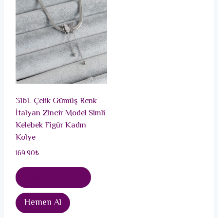
316L Çelik Gümüş Renk
İtalyan Zincir Model Simli
Kelebek Figür Kadın
Kolye
169.90
₺
Sepete Ekle
Hemen Al