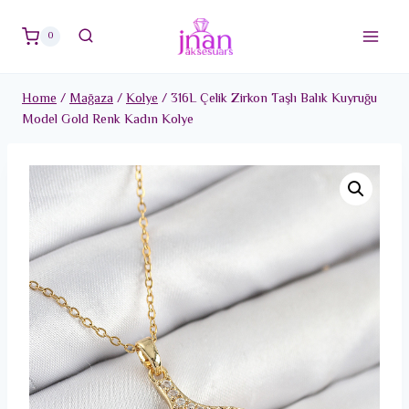
Skip
to
0
content
Home
/
Mağaza
/
Kolye
/
316L Çelik Zirkon Taşlı Balık Kuyruğu
Model Gold Renk Kadın Kolye