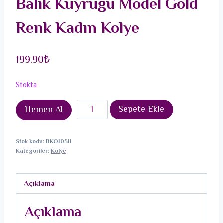
Balık Kuyruğu Model Gold
Renk Kadın Kolye
199.90
₺
Stokta
316L
Sepete Ekle
Hemen Al
Çelik
Zirkon
Stok kodu:
BKO10511
Taşlı
Kategoriler:
Kolye
Balık
Kuyruğu
Açıklama
Model
Gold
Açıklama
Renk