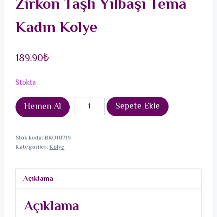
Zirkon Taşlı Yılbaşı Tema
Kadın Kolye
189.90
₺
Stokta
316L
Sepete Ekle
Hemen Al
Çelik
Zincir
Stok kodu:
BKO10719
Gümüş
Kategoriler:
Kolye
Zirkon
Taşlı
Açıklama
Yılbaşı
Tema
Açıklama
Kadın