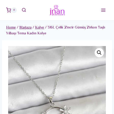
Skip
to
0
content
Home
/
Mağaza
/
Kolye
/
316L Çelik Zincir Gümüş Zirkon Taşlı
Yılbaşı Tema Kadın Kolye