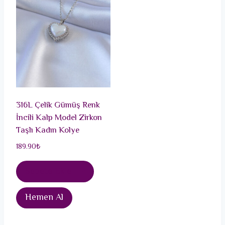
316L Çelik Gümüş Renk
İncili Kalp Model Zirkon
Taşlı Kadın Kolye
189.90
₺
Sepete Ekle
Hemen Al