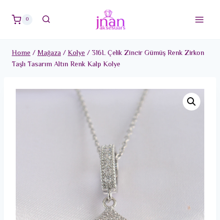
Skip
to
0
content
Home
/
Mağaza
/
Kolye
/
316L Çelik Zincir Gümüş Renk Zirkon
Taşlı Tasarım Altın Renk Kalp Kolye