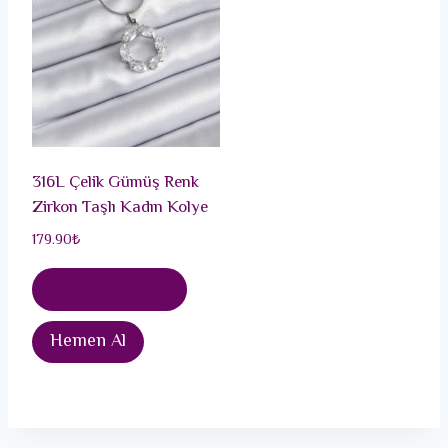
316L Çelik Gümüş Renk
Zirkon Taşlı Kadın Kolye
179.90
₺
Sepete Ekle
Hemen Al