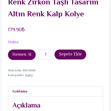
Renk Zirkon Taşlı Tasarım
Altın Renk Kalp Kolye
179.90
₺
Stokta
316L
Sepete Ekle
Hemen Al
Çelik
Zincir
Stok kodu:
BKO8661
Gümüş
Kategoriler:
Kolye
Renk
Zirkon
Açıklama
Taşlı
Tasarım
Açıklama
Altın