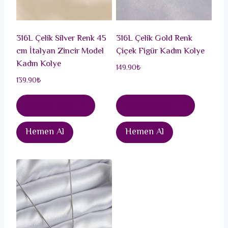
316L Çelik Silver Renk 45
316L Çelik Gold Renk
cm İtalyan Zincir Model
Çiçek Figür Kadın Kolye
Kadın Kolye
149.90
₺
139.90
₺
Sepete Ekle
Sepete Ekle
Hemen Al
Hemen Al