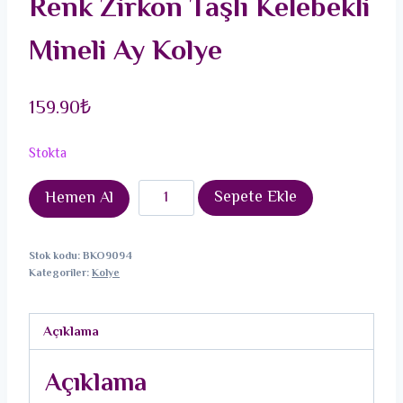
Renk Zirkon Taşlı Kelebekli
Mineli Ay Kolye
159.90
₺
Stokta
316L
Sepete Ekle
Hemen Al
Çelik
Zincir
Stok kodu:
BKO9094
Gümüş
Kategoriler:
Kolye
Renk
Zirkon
Açıklama
Taşlı
Kelebekli
Açıklama
Mineli