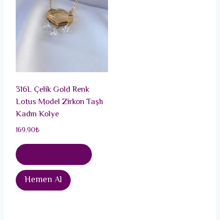
316L Çelik Gold Renk
Lotus Model Zirkon Taşlı
Kadın Kolye
169.90
₺
Sepete Ekle
Hemen Al