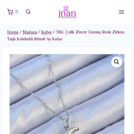
Skip
to
0
content
Home
/
Mağaza
/
Kolye
/
316L Çelik Zincir Gümüş Renk Zirkon
Taşlı Kelebekli Mineli Ay Kolye