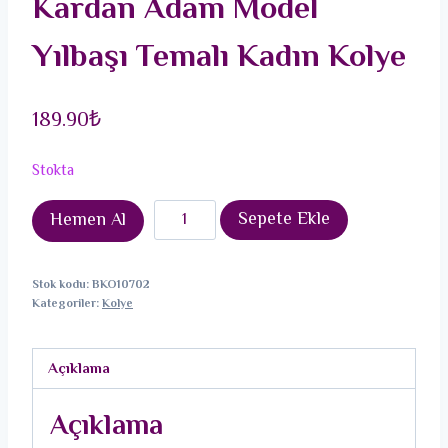
Kardan Adam Model
Yılbaşı Temalı Kadın Kolye
189.90
₺
Stokta
316L
Sepete Ekle
Hemen Al
Çelik
Zincir
Stok kodu:
BKO10702
Gold
Kategoriler:
Kolye
Renk
Kardan
Açıklama
Adam
Model
Açıklama
Yılbaşı