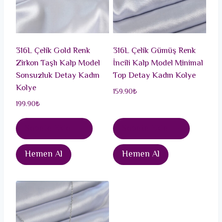
316L Çelik Gold Renk
316L Çelik Gümüş Renk
Zirkon Taşlı Kalp Model
İncili Kalp Model Minimal
Sonsuzluk Detay Kadın
Top Detay Kadın Kolye
Kolye
159.90
₺
199.90
₺
Sepete Ekle
Sepete Ekle
Hemen Al
Hemen Al