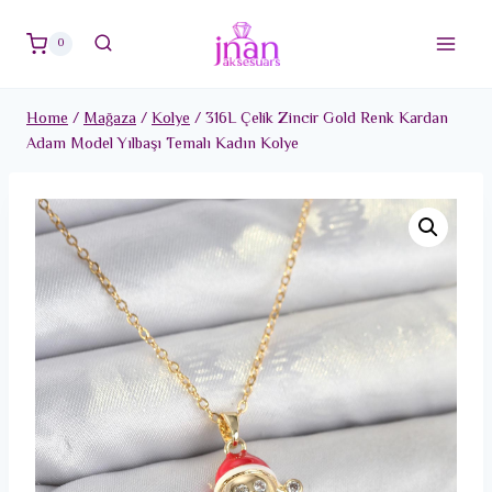
Skip
to
0
content
Home
/
Mağaza
/
Kolye
/
316L Çelik Zincir Gold Renk Kardan
Adam Model Yılbaşı Temalı Kadın Kolye