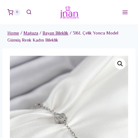
Skip
to
0
content
Home
/
Mağaza
/
Bayan Bileklik
/
316L Çelik Yonca Model
Gümüş Renk Kadın Bileklik