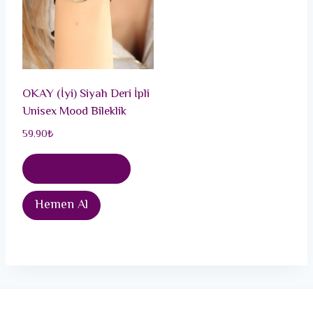
OKAY (İyi) Siyah Deri İpli
Unisex Mood Bileklik
59.90
₺
Sepete Ekle
Hemen Al