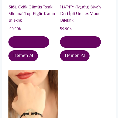
316L Çelik Gümüş Renk
HAPPY (Mutlu) Siyah
Minimal Top Figür Kadın
Deri İpli Unisex Mood
Bileklik
Bileklik
199.90
₺
59.90
₺
Sepete Ekle
Sepete Ekle
Hemen Al
Hemen Al