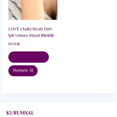
LOVE (Aşık) Siyah Deri
İpli Unisex Mood Bileklik
69.90
₺
Sepete Ekle
Hemen Al
KURUMSAL