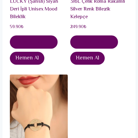
LUCKY (Şanslı) Siyah
316L Çelik Roma Rakamlı
Deri İpli Unisex Mood
Silver Renk Bilezik
Bileklik
Kelepçe
59.90
₺
249.90
₺
Sepete Ekle
Sepete Ekle
Hemen Al
Hemen Al