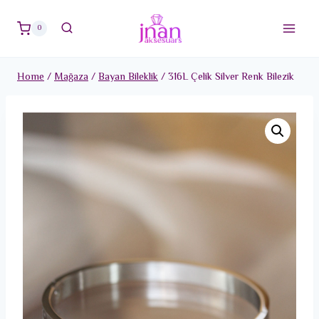
Skip
to
0
content
Home
/
Mağaza
/
Bayan Bileklik
/
316L Çelik Silver Renk Bilezik