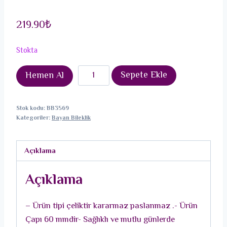
219.90
₺
Stokta
316L
Sepete Ekle
Hemen Al
Çelik
Silver
Stok kodu:
BB3569
Renk
Kategoriler:
Bayan Bileklik
Bilezik
adet
Açıklama
Açıklama
– Ürün tipi çeliktir kararmaz paslanmaz .- Ürün
Çapı 60 mmdir- Sağlıklı ve mutlu günlerde