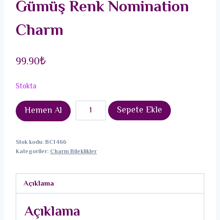
Gümüş Renk Nomination
Charm
99.90
₺
Stokta
316L
Sepete Ekle
Hemen Al
Çelik
Sallantılı
Stok kodu:
BC1466
Kırmızı
Kategoriler:
Charm Bileklikler
Papatya
Model
Açıklama
Gümüş
Renk
Açıklama
Nomination