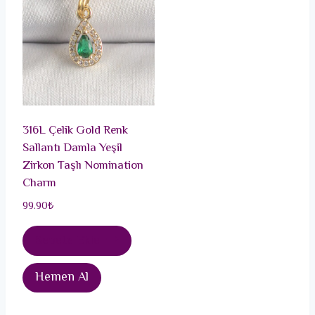
316L Çelik Gold Renk
Sallantı Damla Yeşil
Zirkon Taşlı Nomination
Charm
99.90
₺
Sepete Ekle
Hemen Al