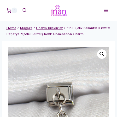
Skip
to
0
content
Home
/
Mağaza
/
Charm Bileklikler
/
316L Çelik Sallantılı Kırmızı
Papatya Model Gümüş Renk Nomination Charm