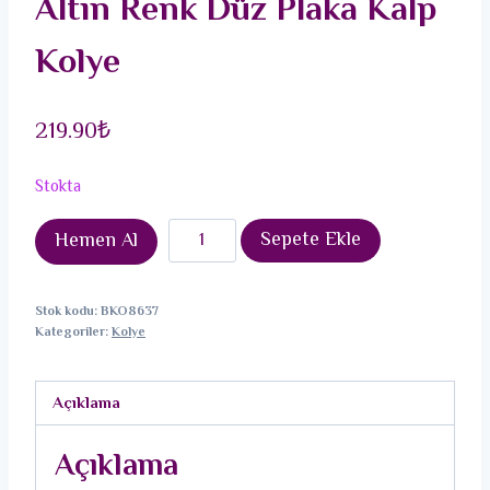
Altın Renk Düz Plaka Kalp
Kolye
219.90
₺
Stokta
316L
Sepete Ekle
Hemen Al
Çelik
İtalyan
Stok kodu:
BKO8637
Zincir
Kategoriler:
Kolye
Altın
Renk
Açıklama
Düz
Plaka
Açıklama
Kalp