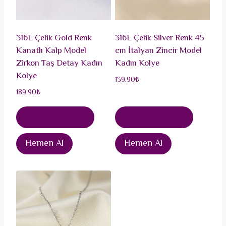
316L Çelik Gold Renk
316L Çelik Silver Renk 45
Kanatlı Kalp Model
cm İtalyan Zincir Model
Zirkon Taş Detay Kadın
Kadın Kolye
Kolye
139.90
₺
189.90
₺
Sepete Ekle
Sepete Ekle
Hemen Al
Hemen Al