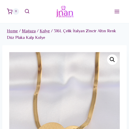
Skip
to
0
content
Home
/
Mağaza
/
Kolye
/
316L Çelik İtalyan Zincir Altın Renk
Düz Plaka Kalp Kolye