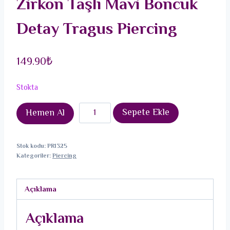
Zirkon Taşlı Mavi Boncuk
Detay Tragus Piercing
149.90
₺
Stokta
316L
Sepete Ekle
Hemen Al
Çelik
Gümüş
Stok kodu:
PR1325
Renk
Kategoriler:
Piercing
Zirkon
Taşlı
Açıklama
Mavi
Boncuk
Açıklama
Detay