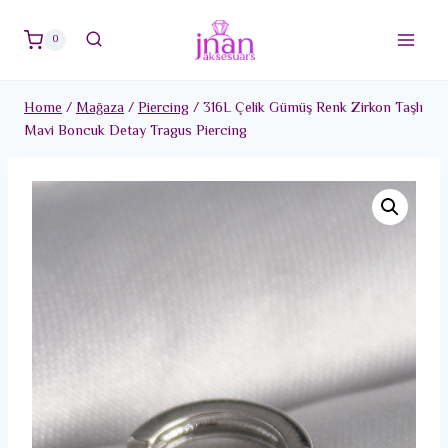
Skip
to
0
content
Home
/
Mağaza
/
Piercing
/
316L Çelik Gümüş Renk Zirkon Taşlı
Mavi Boncuk Detay Tragus Piercing