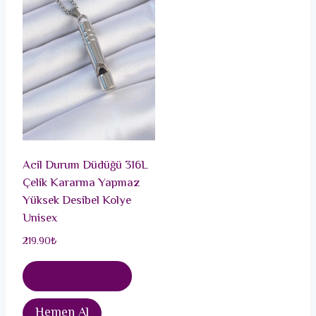
Acil Durum Düdüğü 316L
Çelik Kararma Yapmaz
Yüksek Desibel Kolye
Unisex
219.90
₺
Sepete Ekle
Hemen Al