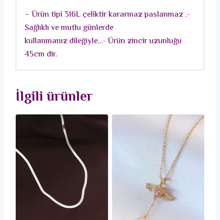
Charm
– Ürün tipi 316L çeliktir kararmaz paslanmaz .-
Model
Sağlıklı ve mutlu günlerde
Kadın
kullanmanız dileğiyle…- Ürün zincir uzunluğu
Kolye
45cm dir.
adet
İlgili ürünler