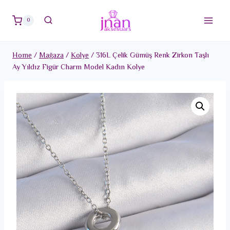
Skip
to
0
content
Home
/
Mağaza
/
Kolye
/
316L Çelik Gümüş Renk Zirkon Taşlı
Ay Yıldız Figür Charm Model Kadın Kolye