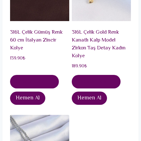
316L Çelik Gümüş Renk
316L Çelik Gold Renk
60 cm İtalyan Zincir
Kanatlı Kalp Model
Kolye
Zirkon Taş Detay Kadın
Kolye
139.90
₺
189.90
₺
Sepete Ekle
Sepete Ekle
Hemen Al
Hemen Al