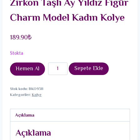
Zirkon Taşlı Ay Yıldız Figür
Charm Model Kadın Kolye
189.90
₺
Stokta
316L
Sepete Ekle
Hemen Al
Çelik
Gümüş
Stok kodu:
BKO9311
Renk
Kategoriler:
Kolye
Zirkon
Taşlı
Açıklama
Ay
Yıldız
Açıklama
Figür