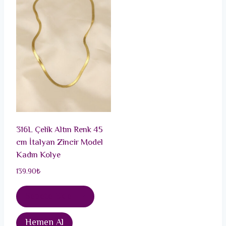
316L Çelik Altın Renk 45
cm İtalyan Zincir Model
Kadın Kolye
139.90
₺
Sepete Ekle
Hemen Al