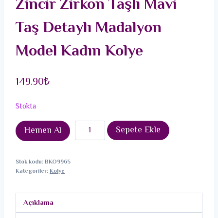
Zincir Zirkon Taşlı Mavi
Taş Detaylı Madalyon
Model Kadın Kolye
149.90
₺
Stokta
316L
Sepete Ekle
Hemen Al
Çelik
Gümüş
Stok kodu:
BKO9965
Renk
Kategoriler:
Kolye
Zincir
Zirkon
Açıklama
Taşlı