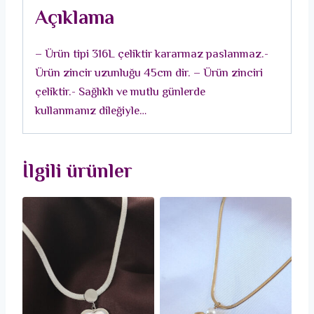
Mavi
Açıklama
Taş
Detaylı
– Ürün tipi 316L çeliktir kararmaz paslanmaz.-
Madalyon
Ürün zincir uzunluğu 45cm dir. – Ürün zinciri
Model
çeliktir.- Sağlıklı ve mutlu günlerde
Kadın
kullanmanız dileğiyle…
Kolye
adet
İlgili ürünler