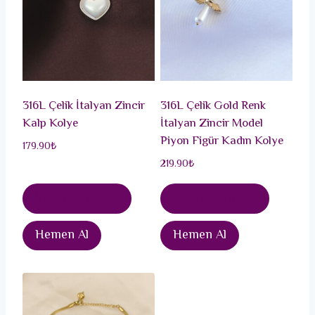
316L Çelik İtalyan Zincir
316L Çelik Gold Renk
Kalp Kolye
İtalyan Zincir Model
Piyon Figür Kadın Kolye
179.90
₺
219.90
₺
Sepete Ekle
Sepete Ekle
Hemen Al
Hemen Al