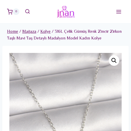
Skip
to
0
content
Home
/
Mağaza
/
Kolye
/
316L Çelik Gümüş Renk Zincir Zirkon
Taşlı Mavi Taş Detaylı Madalyon Model Kadın Kolye