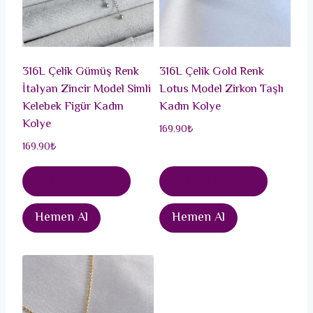
316L Çelik Gümüş Renk
316L Çelik Gold Renk
İtalyan Zincir Model Simli
Lotus Model Zirkon Taşlı
Kelebek Figür Kadın
Kadın Kolye
Kolye
169.90
₺
169.90
₺
Sepete Ekle
Sepete Ekle
Hemen Al
Hemen Al