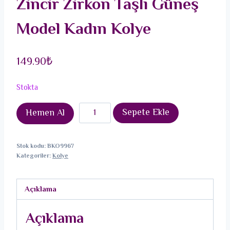
Zincir Zirkon Taşlı Güneş
Model Kadın Kolye
149.90
₺
Stokta
316L
Sepete Ekle
Hemen Al
Çelik
Gümüş
Stok kodu:
BKO9967
Renk
Kategoriler:
Kolye
Zincir
Zirkon
Açıklama
Taşlı
Güneş
Açıklama
Model