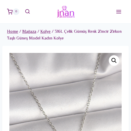
Skip
to
0
content
Home
/
Mağaza
/
Kolye
/
316L Çelik Gümüş Renk Zincir Zirkon
Taşlı Güneş Model Kadın Kolye