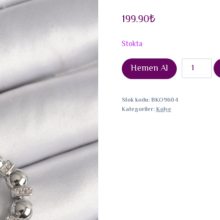
199.90
₺
Stokta
316L
Hemen Al
Çelik
Gümüş
Stok kodu:
BKO9604
Renk
Kategoriler:
Kolye
Zincir
Zirkon
Taş
Detaylı
Bombeli
Halka
Model
Kadın