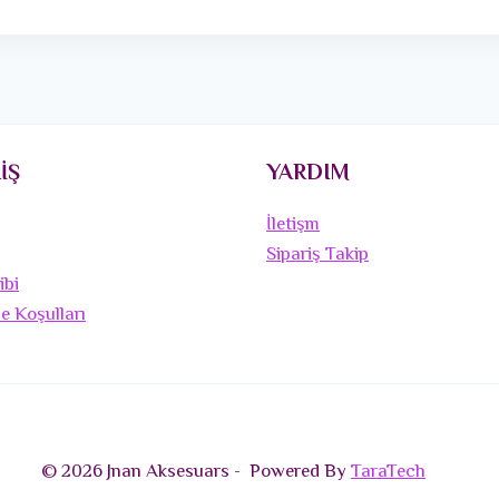
İŞ
YARDIM
İletişm
Sipariş Takip
ibi
de Koşulları
© 2026 Jnan Aksesuars - Powered By
TaraTech