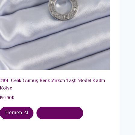
316L Çelik Gümüş Renk Zirkon Taşlı Model Kadın
Kolye
159.90
₺
Hemen Al
Sepete Ekle