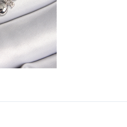
Kolye
adet