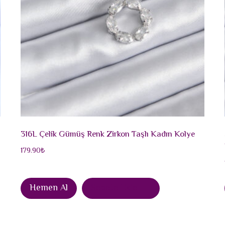
316L Çelik Gümüş Renk Zirkon Taşlı Kadın Kolye
179.90
₺
Hemen Al
Sepete Ekle