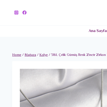
Skip
to
content
Ana Sayfa
Home
/
Mağaza
/
Kolye
/
316L Çelik Gümüş Renk Zincir Zirkon