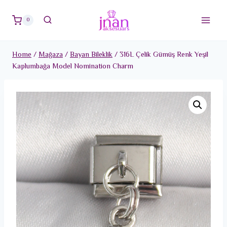
Skip
to
0
content
Home
/
Mağaza
/
Bayan Bileklik
/
316L Çelik Gümüş Renk Yeşil
Kaplumbağa Model Nomination Charm