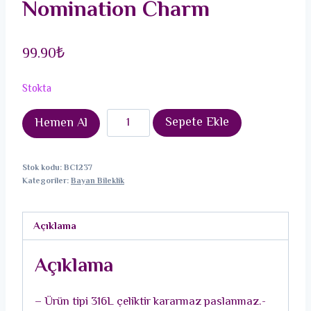
Nomination Charm
99.90
₺
Stokta
316L
Sepete Ekle
Hemen Al
Çelik
Gümüş
Stok kodu:
BC1237
Renk
Kategoriler:
Bayan Bileklik
Yeşil
Kaplumbağa
Açıklama
Model
Nomination
Açıklama
Charm
adet
– Ürün tipi 316L çeliktir kararmaz paslanmaz.-