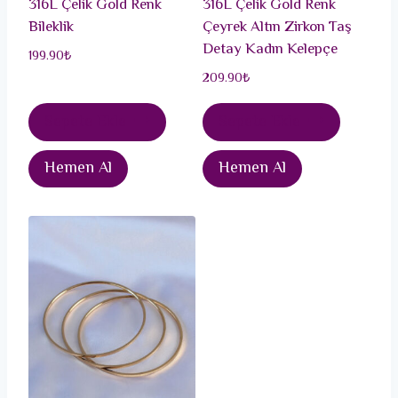
316L Çelik Gold Renk
316L Çelik Gold Renk
Bileklik
Çeyrek Altın Zirkon Taş
Detay Kadın Kelepçe
199.90
₺
209.90
₺
Sepete Ekle
Sepete Ekle
Hemen Al
Hemen Al