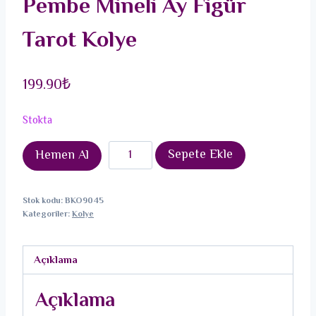
Pembe Mineli Ay Figür
Tarot Kolye
199.90
₺
Stokta
316L
Sepete Ekle
Hemen Al
Çelik
Gümüş
Stok kodu:
BKO9045
Renk
Kategoriler:
Kolye
Pembe
Mineli
Açıklama
Ay
Figür
Açıklama
Tarot