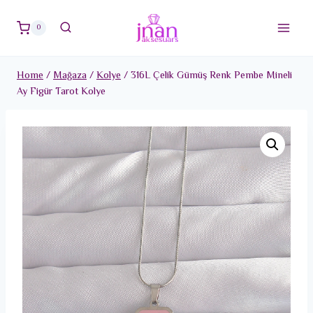
Skip
to
0
content
Home
/
Mağaza
/
Kolye
/
316L Çelik Gümüş Renk Pembe Mineli
Ay Figür Tarot Kolye