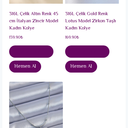
316L Çelik Altın Renk 45
316L Çelik Gold Renk
cm İtalyan Zincir Model
Lotus Model Zirkon Taşlı
Kadın Kolye
Kadın Kolye
139.90
₺
169.90
₺
Sepete Ekle
Sepete Ekle
Hemen Al
Hemen Al