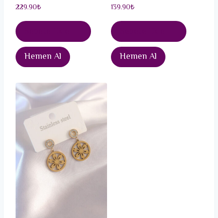
229.90
₺
139.90
₺
Sepete Ekle
Sepete Ekle
Hemen Al
Hemen Al