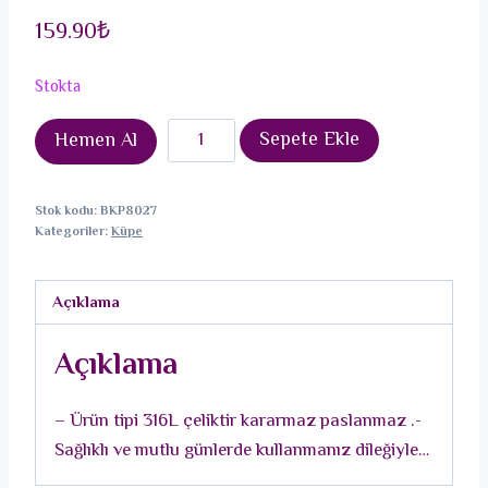
159.90
₺
Stokta
316L
Sepete Ekle
Hemen Al
Çelik
Gümüş
Stok kodu:
BKP8027
Renk
Kategoriler:
Küpe
Lotus
Model
Açıklama
Kadın
Küpe
Açıklama
adet
– Ürün tipi 316L çeliktir kararmaz paslanmaz .-
Sağlıklı ve mutlu günlerde kullanmanız dileğiyle…