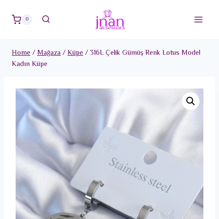
Skip
to
0
content
Home
/
Mağaza
/
Küpe
/
316L Çelik Gümüş Renk Lotus Model
Kadın Küpe