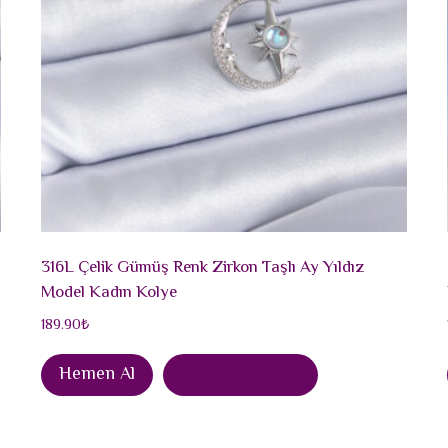
316L Çelik Gümüş Renk Zirkon Taşlı Ay Yıldız
Model Kadın Kolye
189.90
₺
Hemen Al
Sepete Ekle