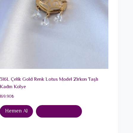
316L Çelik Gold Renk Lotus Model Zirkon Taşlı
Kadın Kolye
169.90
₺
Hemen Al
Sepete Ekle