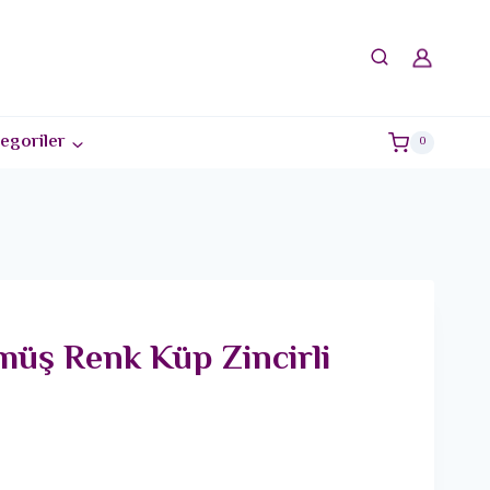
egoriler
0
müş Renk Küp Zincirli