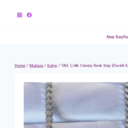
Skip
to
content
Ana Sayfa
Home
/
Mağaza
/
Kolye
/
316L Çelik Gümüş Renk Küp Zincirli Ka