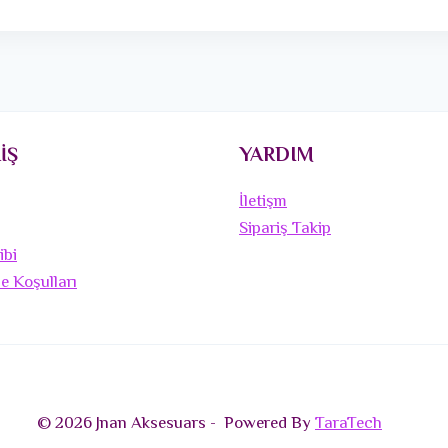
İŞ
YARDIM
İletişm
Sipariş Takip
ibi
de Koşulları
© 2026 Jnan Aksesuars - Powered By
TaraTech