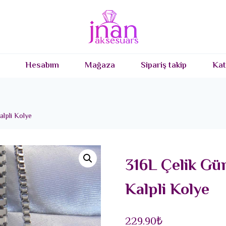
Hesabım
Mağaza
Sipariş takip
Kat
lpli Kolye
316L Çelik Gü
Kalpli Kolye
229.90
₺