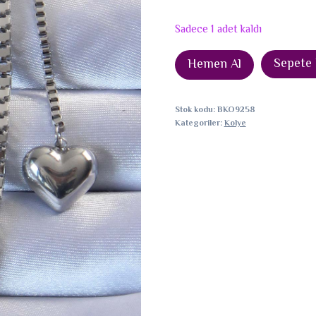
Sadece 1 adet kaldı
316L
Sepete 
Hemen Al
Çelik
Gümüş
Stok kodu:
BKO9258
Renk
Kategoriler:
Kolye
Küp
Zincirli
Kalpli
Kolye
adet