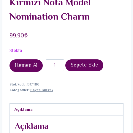
Kırmızı Nota Model
Nomination Charm
99.90
₺
Stokta
316L
Sepete Ekle
Hemen Al
Çelik
Gümüş
Stok kodu:
BC1180
Renk
Kategoriler:
Bayan Bileklik
Kırmızı
Nota
Açıklama
Model
Nomination
Açıklama
Charm