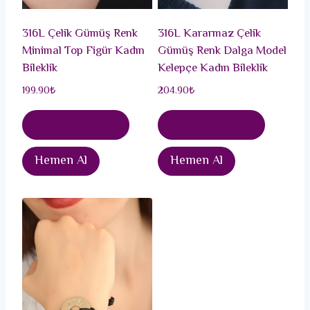
316L Çelik Gümüş Renk
316L Kararmaz Çelik
Minimal Top Figür Kadın
Gümüş Renk Dalga Model
Bileklik
Kelepçe Kadın Bileklik
199.90
₺
204.90
₺
Sepete Ekle
Sepete Ekle
Hemen Al
Hemen Al