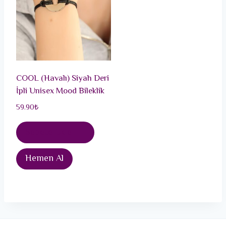
COOL (Havalı) Siyah Deri
İpli Unisex Mood Bileklik
59.90
₺
Sepete Ekle
Hemen Al