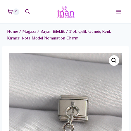
Skip
to
0
content
Home
/
Mağaza
/
Bayan Bileklik
/
316L Çelik Gümüş Renk
Kırmızı Nota Model Nomination Charm