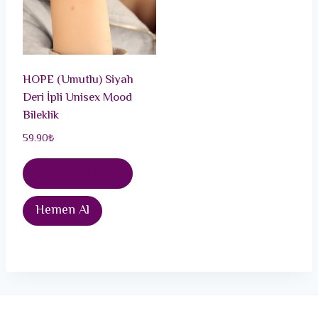
HOPE (Umutlu) Siyah
Deri İpli Unisex Mood
Bileklik
59.90
₺
Sepete Ekle
Hemen Al