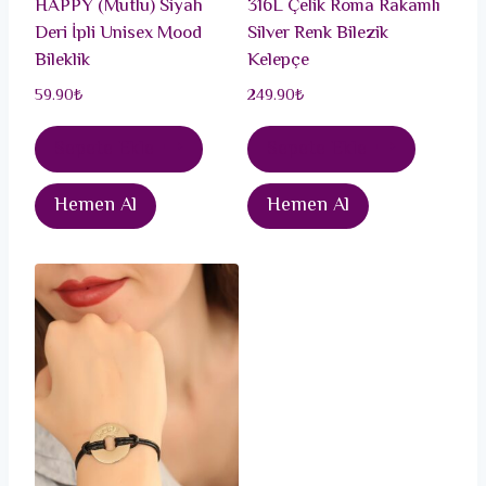
HAPPY (Mutlu) Siyah
316L Çelik Roma Rakamlı
Deri İpli Unisex Mood
Silver Renk Bilezik
Bileklik
Kelepçe
59.90
₺
249.90
₺
Sepete Ekle
Sepete Ekle
Hemen Al
Hemen Al