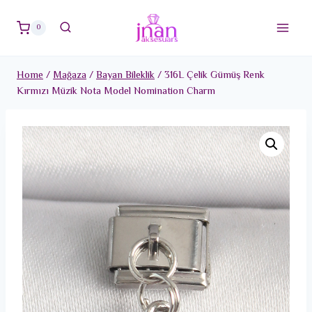
Skip
to
0
content
Home
/
Mağaza
/
Bayan Bileklik
/
316L Çelik Gümüş Renk
Kırmızı Müzik Nota Model Nomination Charm