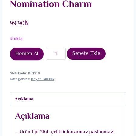
Nomination Charm
99.90
₺
Stokta
316L
Sepete Ekle
Hemen Al
Çelik
Gümüş
Stok kodu:
BC1218
Renk
Kategoriler:
Bayan Bileklik
Kırmızı
Müzik
Açıklama
Nota
Model
Açıklama
Nomination
Charm
– Ürün tipi 316L çeliktir kararmaz paslanmaz.-
adet