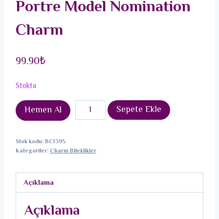
Portre Model Nomination
Charm
99.90
₺
Stokta
316L
Sepete Ekle
Hemen Al
Çelik
Gümüş
Stok kodu:
BC1395
Renk
Kategoriler:
Charm Bileklikler
Beyaz
Siyah
Açıklama
Uçak
İşlemeli
Açıklama
Portre