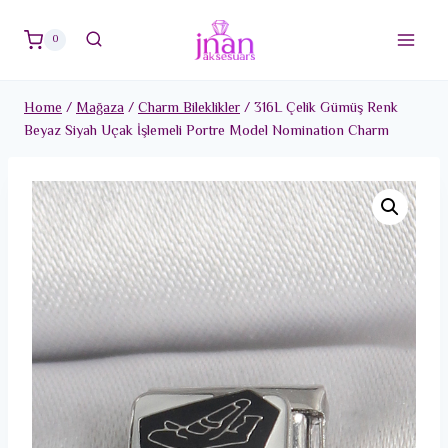
Skip
to
0
content
Home
/
Mağaza
/
Charm Bileklikler
/
316L Çelik Gümüş Renk
Beyaz Siyah Uçak İşlemeli Portre Model Nomination Charm