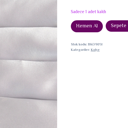
Sadece 1 adet kaldı
316L
Sepete 
Hemen Al
Çelik
Gümüş
Stok kodu:
BKO9051
Renk
Kategoriler:
Kolye
Beyaz
Mineli
Göz
Figür
Tarot
Kolye
adet