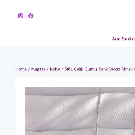
Skip
to
content
Ana Sayfa
Home
/
Mağaza
/
Kolye
/
316L Çelik Gümüş Renk Beyaz Mineli 