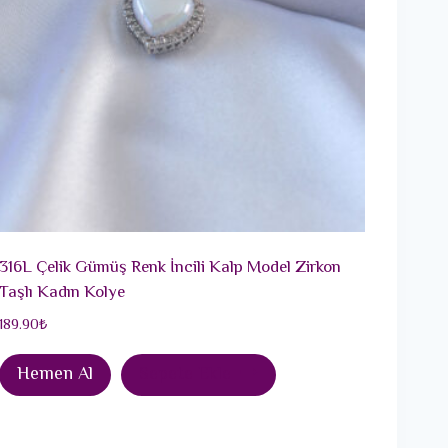
316L Çelik Gümüş Renk İncili Kalp Model Zirkon
Taşlı Kadın Kolye
189.90
₺
Hemen Al
Sepete Ekle