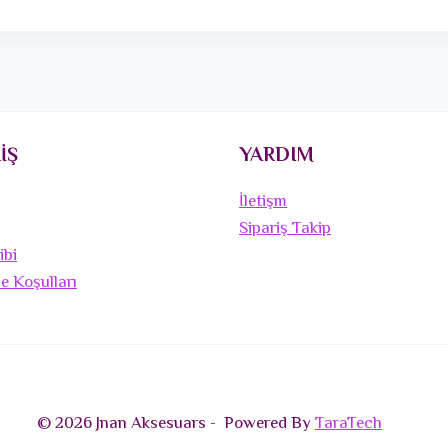
İŞ
YARDIM
İletişm
Sipariş Takip
ibi
de Koşulları
© 2026 Jnan Aksesuars - Powered By
TaraTech