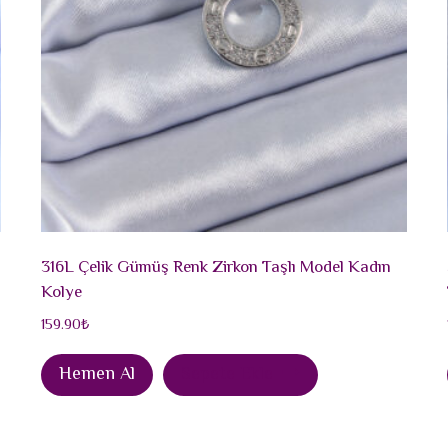
316L Çelik Gümüş Renk Zirkon Taşlı Model Kadın
Kolye
159.90
₺
Hemen Al
Sepete Ekle