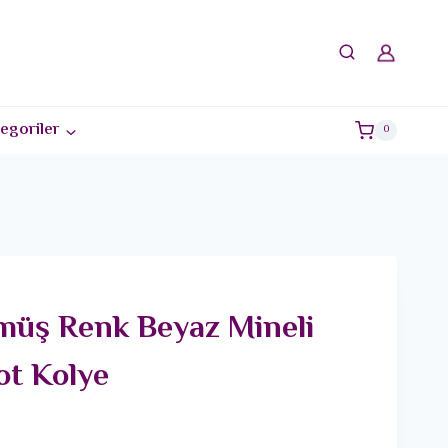
egoriler
0
müş Renk Beyaz Mineli
ot Kolye