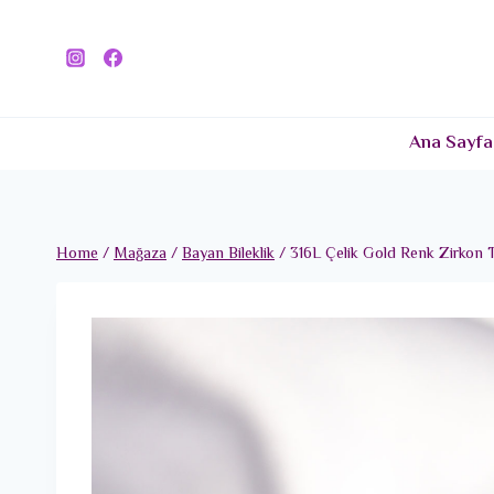
Skip
to
content
Ana Sayfa
Home
/
Mağaza
/
Bayan Bileklik
/
316L Çelik Gold Renk Zirkon T