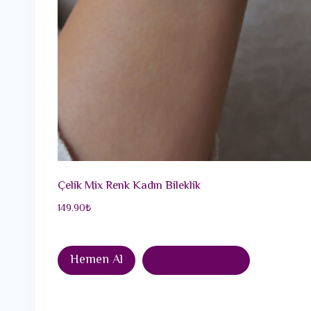
Çelik Mix Renk Kadın Bileklik
149.90
₺
Hemen Al
Sepete Ekle