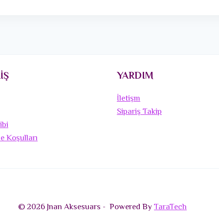
İŞ
YARDIM
İletişm
Sipariş Takip
ibi
de Koşulları
© 2026 Jnan Aksesuars - Powered By
TaraTech