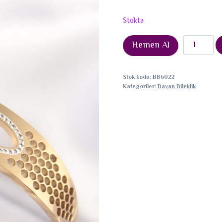
Stokta
316L
Hemen Al
Çelik
Gold
Stok kodu:
BB6022
Renk
Kategoriler:
Bayan Bileklik
Zirkon
Taşlı
Kadın
Kelepçe
Bilezik
adet