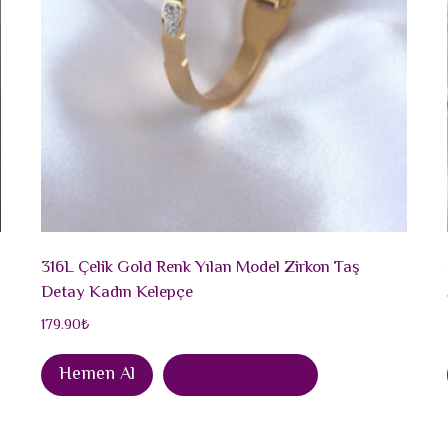
316L Çelik Gold Renk Yılan Model Zirkon Taş
Detay Kadın Kelepçe
179.90
₺
Hemen Al
Sepete Ekle