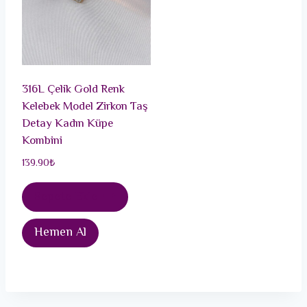
316L Çelik Gold Renk
Kelebek Model Zirkon Taş
Detay Kadın Küpe
Kombini
139.90
₺
Sepete Ekle
Hemen Al