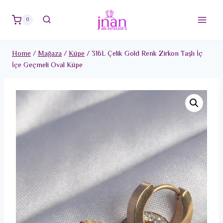
Skip
to
0
content
Home
/
Mağaza
/
Küpe
/
316L Çelik Gold Renk Zirkon Taşlı İç
İçe Geçmeli Oval Küpe