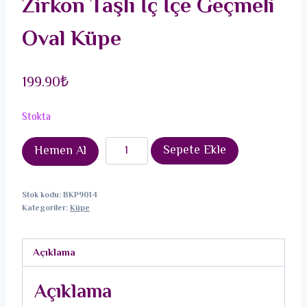
Zirkon Taşlı İç İçe Geçmeli
Oval Küpe
199.90
₺
Stokta
316L
Sepete Ekle
Hemen Al
Çelik
Gold
Stok kodu:
BKP9014
Renk
Kategoriler:
Küpe
Zirkon
Taşlı
Açıklama
İç
İçe
Açıklama
Geçmeli