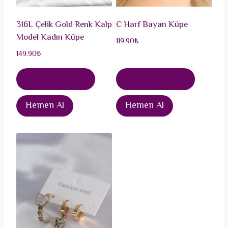
316L Çelik Gold Renk Kalp
C Harf Bayan Küpe
Model Kadın Küpe
119.90
₺
149.90
₺
Sepete Ekle
Sepete Ekle
Hemen Al
Hemen Al