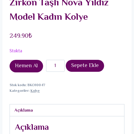
Zirkon Taşlı Nova Yıldız
Model Kadın Kolye
249.90
₺
Stokta
316L
Sepete Ekle
Hemen Al
Çelik
Gold
Stok kodu:
BKO10047
Renk
Kategoriler:
Kolye
Zincir
Zirkon
Açıklama
Taşlı
Nova
Açıklama
Yıldız