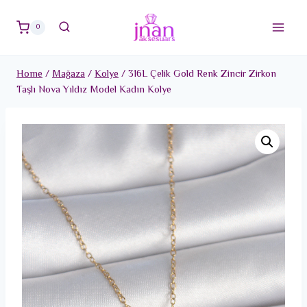
Skip
to
0
content
Home
/
Mağaza
/
Kolye
/
316L Çelik Gold Renk Zincir Zirkon
Taşlı Nova Yıldız Model Kadın Kolye