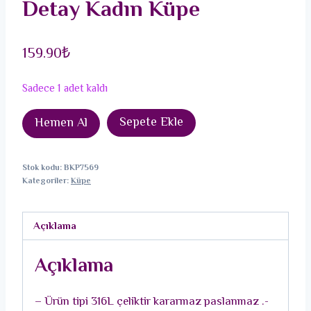
Detay Kadın Küpe
159.90
₺
Sadece 1 adet kaldı
316L
Sepete Ekle
Hemen Al
Çelik
Gold
Stok kodu:
BKP7569
Renk
Kategoriler:
Küpe
Sallantı
Çiçek
Açıklama
Model
İşleme
Açıklama
Detay
Kadın
– Ürün tipi 316L çeliktir kararmaz paslanmaz .-
Küpe