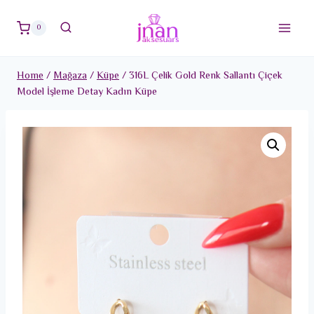
Skip
to
0
content
Home
/
Mağaza
/
Küpe
/
316L Çelik Gold Renk Sallantı Çiçek
Model İşleme Detay Kadın Küpe