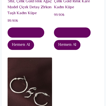
316L Çelik Gold renk Ağaç
Çelik Gold Renk Kare
Model Çiçek Detay Zirkon
Kadın Küpe
Taşlı Kadın Küpe
99.90
₺
119.90
₺
Sepete Ekle
Sepete Ekle
Hemen Al
Hemen Al