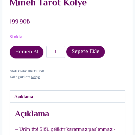
Mineli Tarot Kolye
199.90
₺
Stokta
316L
Sepete Ekle
Hemen Al
Çelik
Gold
Stok kodu:
BKO9030
Renk
Kategoriler:
Kolye
Mavi
Mineli
Açıklama
Tarot
Kolye
Açıklama
adet
– Ürün tipi 316L çeliktir kararmaz paslanmaz.-