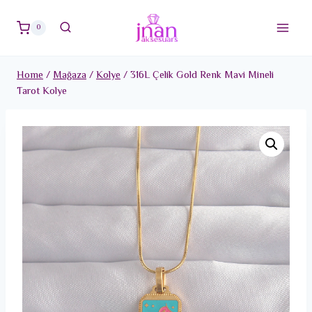
Skip
to
0
content
Home
/
Mağaza
/
Kolye
/
316L Çelik Gold Renk Mavi Mineli
Tarot Kolye