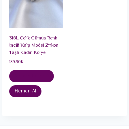
316L Çelik Gümüş Renk
İncili Kalp Model Zirkon
Taşlı Kadın Kolye
189.90
₺
Sepete Ekle
Hemen Al