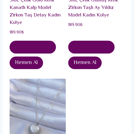
316L Çelik Gold Renk
316L Çelik Gümüş Renk
Kanatlı Kalp Model
Zirkon Taşlı Ay Yıldız
Zirkon Taş Detay Kadın
Model Kadın Kolye
Kolye
189.90
₺
189.90
₺
Sepete Ekle
Sepete Ekle
Hemen Al
Hemen Al