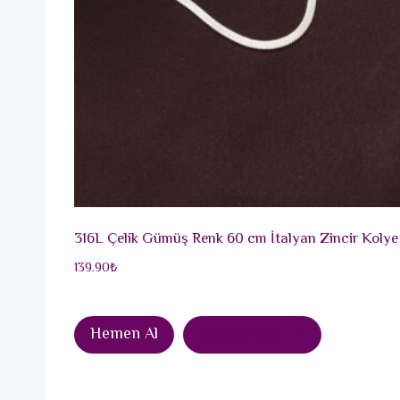
316L Çelik Gümüş Renk 60 cm İtalyan Zincir Kolye
139.90
₺
Hemen Al
Sepete Ekle