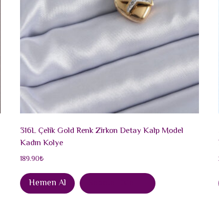
316L Çelik Gold Renk Zirkon Detay Kalp Model
Kadın Kolye
189.90
₺
Hemen Al
Sepete Ekle