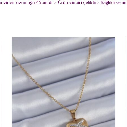
zincir uzunluğu 45cm dir.- Ürün zinciri çeliktir.- Sağlıklı ve m