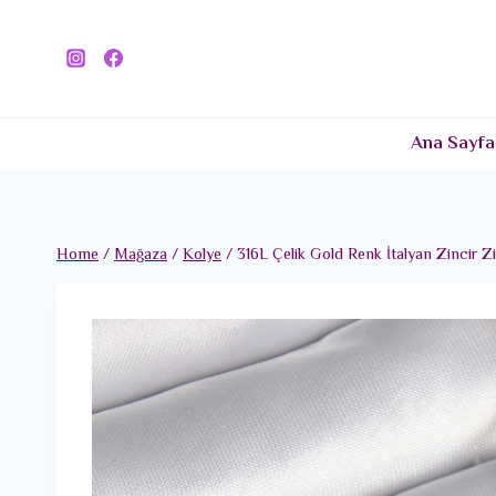
Skip
to
content
Ana Sayfa
Home
/
Mağaza
/
Kolye
/
316L Çelik Gold Renk İtalyan Zincir Z