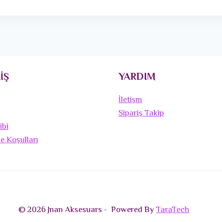
İŞ
YARDIM
İletişm
Sipariş Takip
ibi
de Koşulları
© 2026 Jnan Aksesuars - Powered By
TaraTech