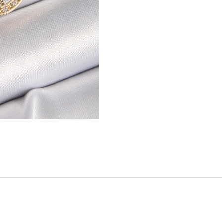
Kolye
adet