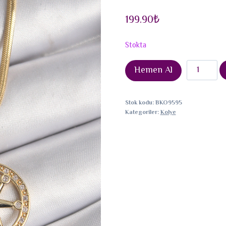
199.90
₺
Stokta
316L
Hemen Al
Çelik
Gold
Stok kodu:
BKO9595
Renk
Kategoriler:
Kolye
İtalyan
Zincir
Zirkon
Taşlı
Kutup
Yıldız
Model
Kadın