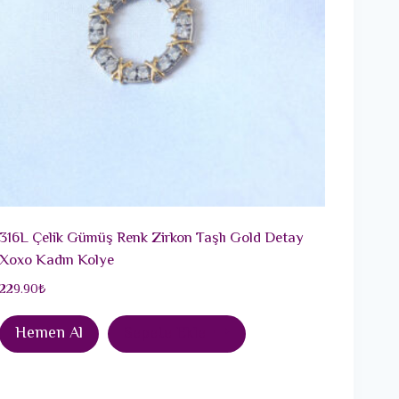
316L Çelik Gümüş Renk Zirkon Taşlı Gold Detay
Xoxo Kadın Kolye
229.90
₺
Hemen Al
Sepete Ekle