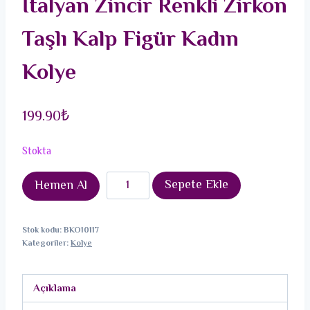
İtalyan Zincir Renkli Zirkon
Taşlı Kalp Figür Kadın
Kolye
199.90
₺
Stokta
316L
Sepete Ekle
Hemen Al
Çelik
Gold
Stok kodu:
BKO10117
Renk
Kategoriler:
Kolye
İtalyan
Zincir
Açıklama
Renkli