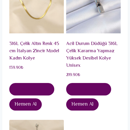
316L Çelik Altın Renk 45
Acil Durum Düdüğü 316L
cm İtalyan Zincir Model
Çelik Kararma Yapmaz
Kadın Kolye
Yüksek Desibel Kolye
Unisex
139.90
₺
219.90
₺
Sepete Ekle
Sepete Ekle
Hemen Al
Hemen Al