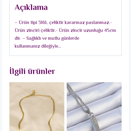
Zirkon
Açıklama
Taşlı
Kalp
– Ürün tipi 316L çeliktir kararmaz paslanmaz.-
Figür
Ürün zinciri çeliktir.- Ürün zincir uzunluğu 45cm
Kadın
dir. – Sağlıklı ve mutlu günlerde
Kolye
kullanmanız dileğiyle…
adet
İlgili ürünler