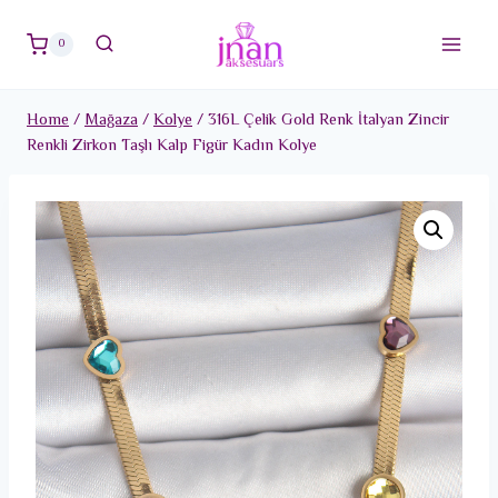
Skip
to
0
content
Home
/
Mağaza
/
Kolye
/
316L Çelik Gold Renk İtalyan Zincir
Renkli Zirkon Taşlı Kalp Figür Kadın Kolye