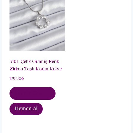
316L Çelik Gümüş Renk
Zirkon Taşlı Kadın Kolye
179.90
₺
Sepete Ekle
Hemen Al