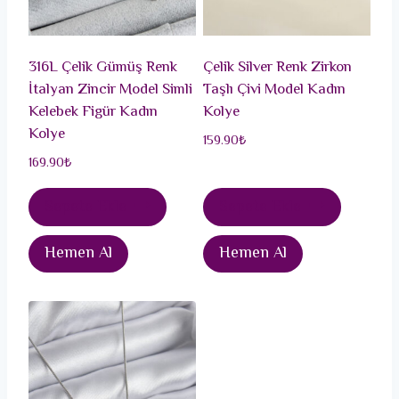
316L Çelik Gümüş Renk
Çelik Silver Renk Zirkon
İtalyan Zincir Model Simli
Taşlı Çivi Model Kadın
Kelebek Figür Kadın
Kolye
Kolye
159.90
₺
169.90
₺
Sepete Ekle
Sepete Ekle
Hemen Al
Hemen Al