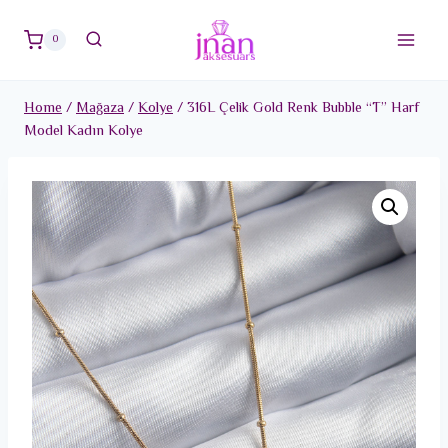
Skip
to
0
content
Home
/
Mağaza
/
Kolye
/
316L Çelik Gold Renk Bubble “T” Harf
Model Kadın Kolye