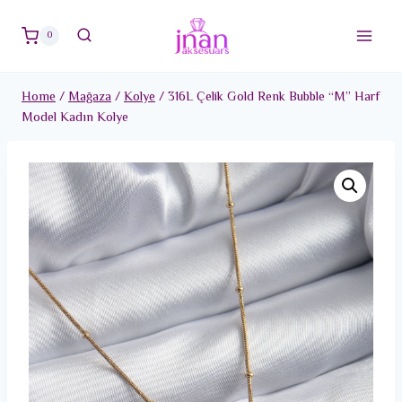
Skip
to
0
content
Home
/
Mağaza
/
Kolye
/
316L Çelik Gold Renk Bubble “M” Harf
Model Kadın Kolye