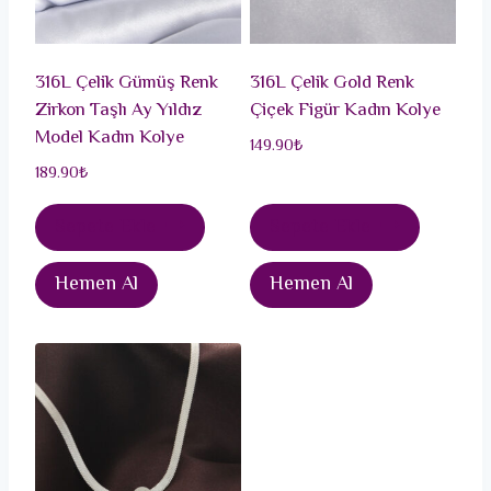
316L Çelik Gümüş Renk
316L Çelik Gold Renk
Zirkon Taşlı Ay Yıldız
Çiçek Figür Kadın Kolye
Model Kadın Kolye
149.90
₺
189.90
₺
Sepete Ekle
Sepete Ekle
Hemen Al
Hemen Al