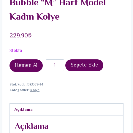
Bubble “M” Harf Model
Kadın Kolye
229.90
₺
Stokta
316L
Sepete Ekle
Hemen Al
Çelik
Gold
Stok kodu:
BKO7944
Renk
Kategoriler:
Kolye
Bubble
"M"
Açıklama
Harf
Model
Açıklama
Kadın